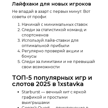
Лайфхаки для новых игроков
Не впадай в азарт с первых минут. Вот
советы от профи:
Начинай с минимальных ставок
Следи за статистикой команд и
спортсменов
Используй лайв-ставки для
оптимальной прибыли
Регулярно проверяй акции и
бонусы
Следи за лимитами и не превышай
свои возможности
ТОП-5 популярных игр и
слотов 2025 в 1xstavka
Starburst — вечный хит с яркой
графикой и простыми
выигрышами
Gonzo’s Quest — приключение в