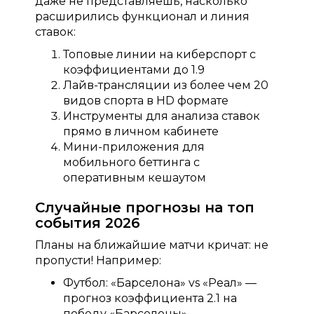
даже не представляешь, насколько
расширились функционал и линия
ставок:
Топовые линии на киберспорт с
коэффициентами до 1.9
Лайв-трансляции из более чем 20
видов спорта в HD формате
Инструменты для анализа ставок
прямо в личном кабинете
Мини-приложения для
мобильного беттинга с
оперативным кешаутом
Случайные прогнозы на топ
события 2026
Планы на ближайшие матчи кричат: не
пропусти! Например:
Футбол: «Барселона» vs «Реал» —
прогноз коэффициента 2.1 на
победу «Барселоны»