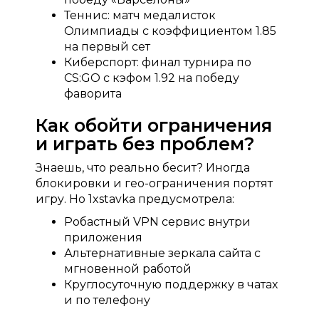
Теннис: матч медалисток
Олимпиады с коэффициентом 1.85
на первый сет
Киберспорт: финал турнира по
CS:GO с кэфом 1.92 на победу
фаворита
Как обойти ограничения
и играть без проблем?
Знаешь, что реально бесит? Иногда
блокировки и гео-ограничения портят
игру. Но 1xstavka предусмотрела:
Робастный VPN сервис внутри
приложения
Альтернативные зеркала сайта с
мгновенной работой
Круглосуточную поддержку в чатах
и по телефону