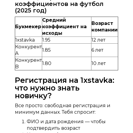
коэффициентов на футбол
(2025 год)
Средний
Возраст
Букмекер
коэффициент на
компании
исходы
1xstavka
1.95
12 лет
Конкурент
1.85
6 лет
A
Конкурент
1.80
10 лет
B
Регистрация на 1xstavka:
что нужно знать
новичку?
Все просто: свободная регистрация и
минимум данных. Тебя спросит:
ФИО и дата рождения — чтобы
подтвердить возраст