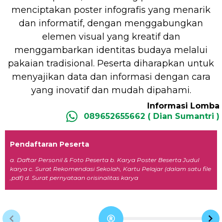
menciptakan poster infografis yang menarik
dan informatif, dengan menggabungkan
elemen visual yang kreatif dan
menggambarkan identitas budaya melalui
pakaian tradisional. Peserta diharapkan untuk
menyajikan data dan informasi dengan cara
yang inovatif dan mudah dipahami.
Informasi Lomba
089652655662 ( Dian Sumantri )
Pendaftaran Peserta
a. Daftar Personil & Foto Peserta b. Karya Poster Beserta Judul
karya c. Surat Rekomendasi Sekolah, Kartu Pelajar (dalam satu file
,pdf) d. Surat pernyataan orisinalitas karya