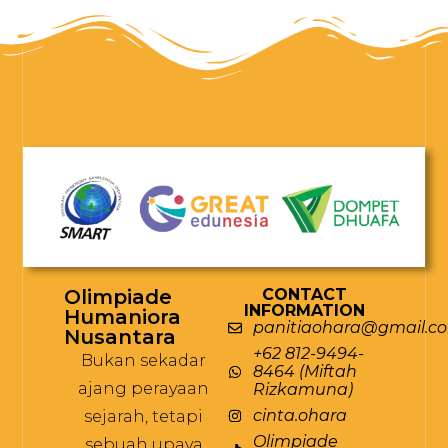
Olimpiade
CONTACT
INFORMATION
Humaniora
panitiaohara@gmail.c
Nusantara
+62 812-9494-
Bukan sekadar
8464 (Miftah
ajang perayaan
Rizkamuna)
cinta.ohara
sejarah, tetapi
Olimpiade
sebuah upaya