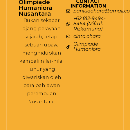
Olimpiade
CONTACT
INFORMATION
Humaniora
panitiaohara@gmail.c
Nusantara
+62 812-9494-
Bukan sekadar
8464 (Miftah
ajang perayaan
Rizkamuna)
cinta.ohara
sejarah, tetapi
Olimpiade
sebuah upaya
Humaniora
menghidupkan
kembali nilai-nilai
luhur yang
diwariskan oleh
para pahlawan
perempuan
Nusantara.