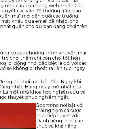
c uy tín không chỉ với tư cách là
ứng nhu cầu của trang web. Phần Câu
i quyết các vấn đề thường gặp, bao
Quên mã" mới bên dưới các trường
i mật khẩu qua email đã nhập, cho
n nhất quán cho dù bạn đang chơi trên
ũng có các chương trình khuyến mãi
trò chơi thậm chí còn chơi tốt hơn
i di động nhỏ, đặc biệt là đối với các
 sẽ không bị thoát ra liên tục, ngay
ể người chơi mới bắt đầu. Ngay khi
 Đăng nhập Hàng ngày mới nhất của
c. Là một nhà khoa học nghiên cứu và
được thuyết phục nghiêm ngặt.
Sportzino nổi bật với
trải nghiệm cá cược
trực tiếp tuyệt vời.
Danh tiếng thời gian
thực và khả năng