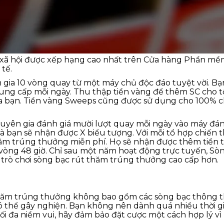
 xã hội được xếp hạng cao nhất trên Cửa hàng Phần mề
tế.
ia 10 vòng quay từ một máy chủ độc đáo tuyệt vời. Bạn 
 cung cấp mỗi ngày. Thu thập tiền vàng để thêm SC cho t
của bạn. Tiền vàng Sweeps cũng được sử dụng cho 100% 
uyên gia đánh giá mười lượt quay mỗi ngày vào máy đán
à bạn sẽ nhận được X biểu tượng. Với mỗi tổ hợp chiến 
ăm trúng thưởng miễn phí. Họ sẽ nhận được thêm tiền t
vòng 48 giờ. Chỉ sau một năm hoạt động trực tuyến, Sòn
c trò chơi sòng bạc rút thăm trúng thưởng cao cấp hơn.
hăm trúng thưởng không bao gồm các sòng bạc thông t
 thể gây nghiện. Bạn không nên dành quá nhiều thời gia
i đa niềm vui, hãy đảm bảo đặt cược một cách hợp lý vì c