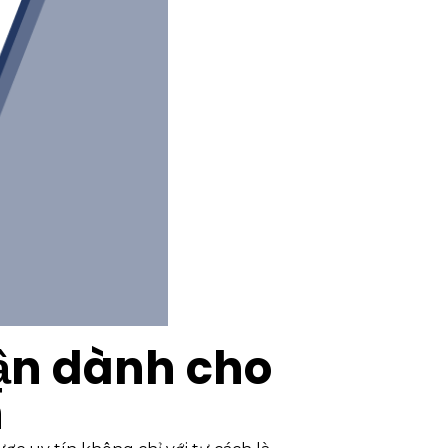
ận dành cho
n