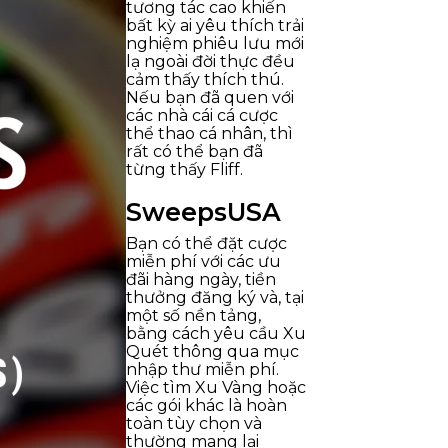
tương tác cao khiến
bất kỳ ai yêu thích trải
nghiệm phiêu lưu mới
lạ ngoài đời thực đều
cảm thấy thích thú.
Nếu bạn đã quen với
các nhà cái cá cược
thể thao cá nhân, thì
rất có thể bạn đã
từng thấy Fliff.
SweepsUSA
Bạn có thể đặt cược
miễn phí với các ưu
đãi hàng ngày, tiền
thưởng đăng ký và, tại
một số nền tảng,
bằng cách yêu cầu Xu
Quét thông qua mục
nhập thư miễn phí.
Việc tìm Xu Vàng hoặc
các gói khác là hoàn
toàn tùy chọn và
thường mang lại