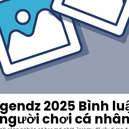
egendz 2025 Bình lu
người chơi cá nhâ