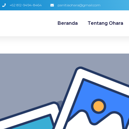
+62 812-9494-8464
panitiaohara@gmail.com
Beranda
Tentang Ohara