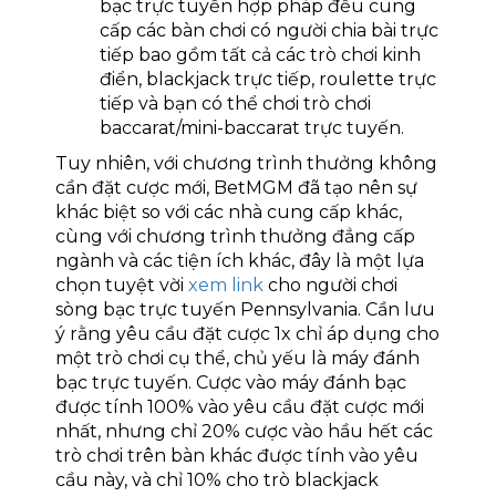
bạc trực tuyến hợp pháp đều cung
cấp các bàn chơi có người chia bài trực
tiếp bao gồm tất cả các trò chơi kinh
điển, blackjack trực tiếp, roulette trực
tiếp và bạn có thể chơi trò chơi
baccarat/mini-baccarat trực tuyến.
Tuy nhiên, với chương trình thưởng không
cần đặt cược mới, BetMGM đã tạo nên sự
khác biệt so với các nhà cung cấp khác,
cùng với chương trình thưởng đẳng cấp
ngành và các tiện ích khác, đây là một lựa
chọn tuyệt vời
xem link
cho người chơi
sòng bạc trực tuyến Pennsylvania. Cần lưu
ý rằng yêu cầu đặt cược 1x chỉ áp dụng cho
một trò chơi cụ thể, chủ yếu là máy đánh
bạc trực tuyến. Cược vào máy đánh bạc
được tính 100% vào yêu cầu đặt cược mới
nhất, nhưng chỉ 20% cược vào hầu hết các
trò chơi trên bàn khác được tính vào yêu
cầu này, và chỉ 10% cho trò blackjack