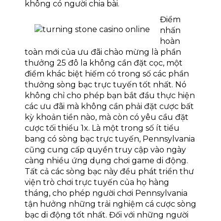
không có người chia bài.
Điểm
nhấn
hoàn
toàn mới của ưu đãi chào mừng là phần
thưởng 25 đô la không cần đặt cọc, một
điểm khác biệt hiếm có trong số các phần
thưởng sòng bạc trực tuyến tốt nhất. Nó
không chỉ cho phép bạn bắt đầu thực hiện
các ưu đãi mà không cần phải đặt cược bất
kỳ khoản tiền nào, mà còn có yêu cầu đặt
cược tối thiểu 1x. Là một trong số ít tiểu
bang có sòng bạc trực tuyến, Pennsylvania
cũng cung cấp quyền truy cập vào ngày
càng nhiều ứng dụng chơi game di động.
Tất cả các sòng bạc này đều phát triển thư
viện trò chơi trực tuyến của họ hàng
tháng, cho phép người chơi Pennsylvania
tận hưởng những trải nghiệm cá cược sòng
bạc di động tốt nhất. Đối với những người