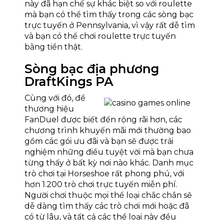
này đã hạn chế sự khác biệt so với roulette
mà bạn có thể tìm thấy trong các sòng bạc
trực tuyến ở Pennsylvania, vì vậy rất dễ tìm
và bạn có thể chơi roulette trực tuyến
bằng tiền thật.
Sòng bạc địa phương
DraftKings PA
Cùng với đó, để
thương hiệu
FanDuel được biết đến rộng rãi hơn, các
chương trình khuyến mãi mới thường bao
gồm các gói ưu đãi và bạn sẽ được trải
nghiệm những điều tuyệt vời mà bạn chưa
từng thấy ở bất kỳ nơi nào khác. Danh mục
trò chơi tại Horseshoe rất phong phú, với
hơn 1.200 trò chơi trực tuyến miễn phí.
Người chơi thuộc mọi thể loại chắc chắn sẽ
dễ dàng tìm thấy các trò chơi mới hoặc đã
có từ lâu, và tất cả các thể loại này đều