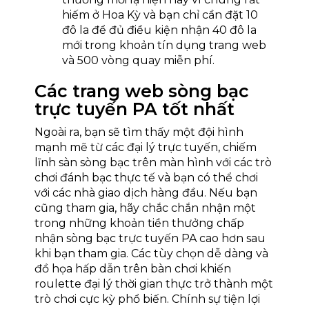
hiếm ở Hoa Kỳ và bạn chỉ cần đặt 10
đô la để đủ điều kiện nhận 40 đô la
mới trong khoản tín dụng trang web
và 500 vòng quay miễn phí.
Các trang web sòng bạc
trực tuyến PA tốt nhất
Ngoài ra, bạn sẽ tìm thấy một đội hình
mạnh mẽ từ các đại lý trực tuyến, chiếm
lĩnh sàn sòng bạc trên màn hình với các trò
chơi đánh bạc thực tế và bạn có thể chơi
với các nhà giao dịch hàng đầu. Nếu bạn
cũng tham gia, hãy chắc chắn nhận một
trong những khoản tiền thưởng chấp
nhận sòng bạc trực tuyến PA cao hơn sau
khi bạn tham gia. Các tùy chọn dễ dàng và
đồ họa hấp dẫn trên bàn chơi khiến
roulette đại lý thời gian thực trở thành một
trò chơi cực kỳ phổ biến. Chính sự tiện lợi