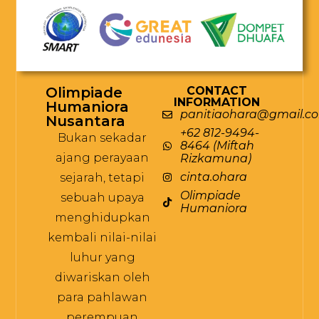
Olimpiade
CONTACT
INFORMATION
Humaniora
panitiaohara@gmail.c
Nusantara
+62 812-9494-
Bukan sekadar
8464 (Miftah
ajang perayaan
Rizkamuna)
cinta.ohara
sejarah, tetapi
Olimpiade
sebuah upaya
Humaniora
menghidupkan
kembali nilai-nilai
luhur yang
diwariskan oleh
para pahlawan
perempuan