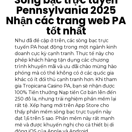
Pennsylvania 2025
Nhận các trang web PA
tốt nhất
Như đã đề cập ở trên, các sòng bạc trực
tuyến PA hoạt động trong một ngành kinh
doanh cực kỳ cạnh tranh. Thực tế này cho
phép khách hàng tận dụng các chương
trình khuyến mãi và ưu đãi chào mừng hào
phóng mà có thể không có ở các quốc gia
khác có ít đối thủ cạnh tranh hơn. Khi tham
gia Tropicana Casino PA, bạn sẽ nhận được
100% Tiền thưởng Nạp tiền Cơ bản lên đến
250 đô la, nhưng trải nghiệm phần mềm lại
rất tệ.
Xếp hạng mới trên App Store cho
thấy phần mềm sòng bạc trực tuyến này
đạt 1,6 trên 5 sao. Phần mềm này rất mạnh
mẽ và được khuyến nghị cho cả thiết bị di
động iOS của Apple và Android.