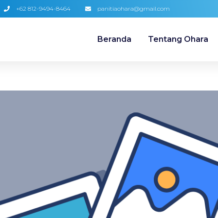
+62 812-9494-8464
panitiaohara@gmail.com
Beranda
Tentang Ohara