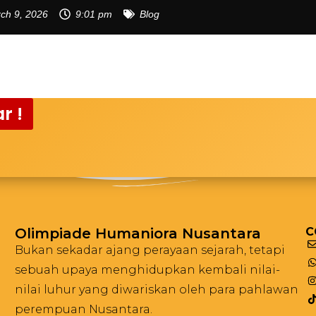
ch 9, 2026
9:01 pm
Blog
r !
Olimpiade Humaniora Nusantara
C
Bukan sekadar ajang perayaan sejarah, tetapi
sebuah upaya menghidupkan kembali nilai-
nilai luhur yang diwariskan oleh para pahlawan
perempuan Nusantara.