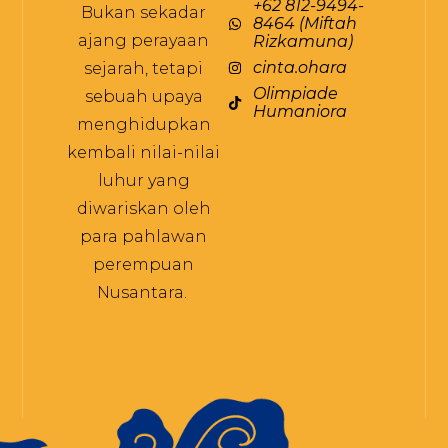
+62 812-9494-
Bukan sekadar
8464 (Miftah
ajang perayaan
Rizkamuna)
cinta.ohara
sejarah, tetapi
Olimpiade
sebuah upaya
Humaniora
menghidupkan
kembali nilai-nilai
luhur yang
diwariskan oleh
para pahlawan
perempuan
Nusantara.