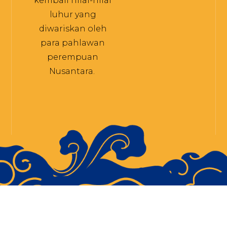
kembali nilai-nilai
luhur yang
diwariskan oleh
para pahlawan
perempuan
Nusantara.