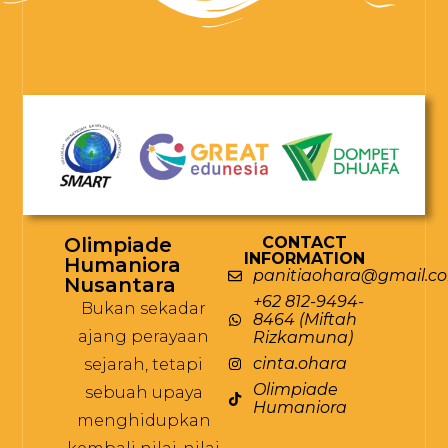
Olimpiade
CONTACT
INFORMATION
Humaniora
panitiaohara@gmail.c
Nusantara
+62 812-9494-
Bukan sekadar
8464 (Miftah
ajang perayaan
Rizkamuna)
cinta.ohara
sejarah, tetapi
Olimpiade
sebuah upaya
Humaniora
menghidupkan