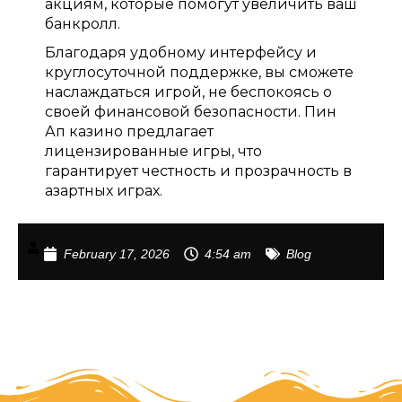
акциям, которые помогут увеличить ваш
банкролл.
Благодаря удобному интерфейсу и
круглосуточной поддержке, вы сможете
наслаждаться игрой, не беспокоясь о
своей финансовой безопасности. Пин
Ап казино предлагает
лицензированные игры, что
гарантирует честность и прозрачность в
азартных играх.
February 17, 2026
4:54 am
Blog