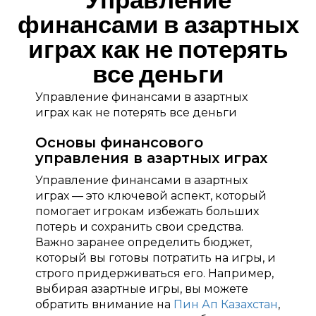
финансами в азартных
играх как не потерять
все деньги
Управление финансами в азартных
играх как не потерять все деньги
Основы финансового
управления в азартных играх
Управление финансами в азартных
играх — это ключевой аспект, который
помогает игрокам избежать больших
потерь и сохранить свои средства.
Важно заранее определить бюджет,
который вы готовы потратить на игры, и
строго придерживаться его. Например,
выбирая азартные игры, вы можете
обратить внимание на
Пин Ап Казахстан
,