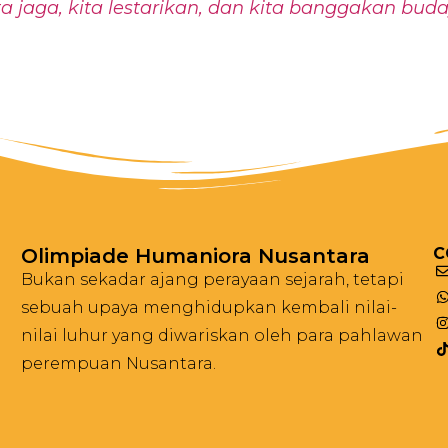
a jaga, kita lestarikan, dan kita banggakan bud
Olimpiade Humaniora Nusantara
C
Bukan sekadar ajang perayaan sejarah, tetapi
sebuah upaya menghidupkan kembali nilai-
nilai luhur yang diwariskan oleh para pahlawan
perempuan Nusantara.