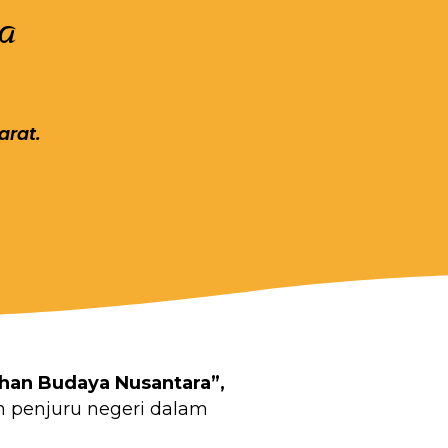
a
arat.
han Budaya Nusantara”,
h penjuru negeri dalam