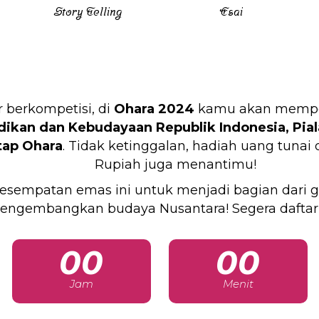
Story Telling
Esai
 berkompetisi, di
Ohara 2024
kamu akan mempere
ikan dan Kebudayaan Republik Indonesia,
Pia
tap Ohara
. Tidak ketinggalan, hadiah uang tunai
Rupiah juga menantimu!
esempatan emas ini untuk menjadi bagian dari g
engembangkan budaya Nusantara! Segera daftar
00
00
Jam
Menit