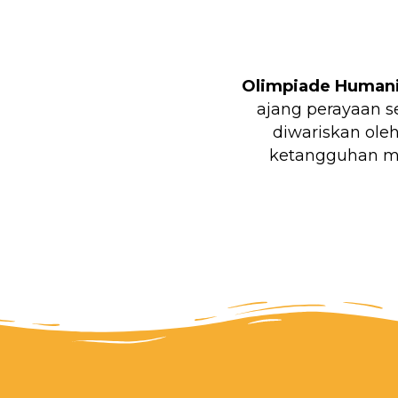
Olimpiade Humani
ajang perayaan s
diwariskan ole
ketangguhan me