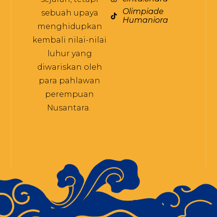
Olimpiade
sebuah upaya
Humaniora
menghidupkan
kembali nilai-nilai
luhur yang
diwariskan oleh
para pahlawan
perempuan
Nusantara.