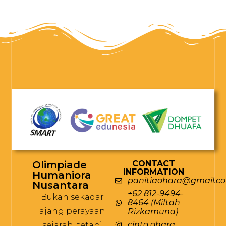
Olimpiade
CONTACT
INFORMATION
Humaniora
panitiaohara@gmail.c
Nusantara
+62 812-9494-
Bukan sekadar
8464 (Miftah
ajang perayaan
Rizkamuna)
cinta.ohara
sejarah, tetapi