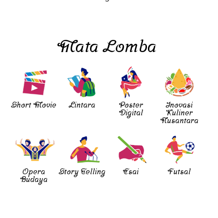
Mata Lomba
Short Movie
Lintara
Poster
Inovasi
Digital
Kuliner
Nusantara
Opera
Story Telling
Esai
Futsal
Budaya