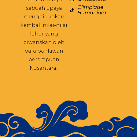
Olimpiade
sebuah upaya
Humaniora
menghidupkan
kembali nilai-nilai
luhur yang
diwariskan oleh
para pahlawan
perempuan
Nusantara.