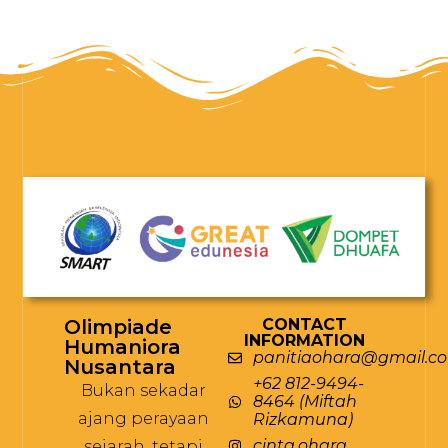
Olimpiade
CONTACT
INFORMATION
Humaniora
panitiaohara@gmail.c
Nusantara
+62 812-9494-
Bukan sekadar
8464 (Miftah
ajang perayaan
Rizkamuna)
cinta.ohara
sejarah, tetapi