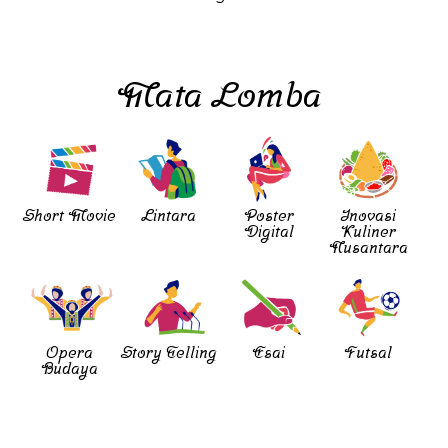
Mata Lomba
Short Movie
Lintara
Poster
Inovasi
Digital
Kuliner
Nusantara
Opera
Story Telling
Esai
Futsal
Budaya