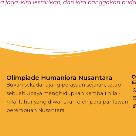
a jaga, kita lestarikan, dan kita banggakan bud
Olimpiade Humaniora Nusantara
C
Bukan sekadar ajang perayaan sejarah, tetapi
sebuah upaya menghidupkan kembali nilai-
nilai luhur yang diwariskan oleh para pahlawan
perempuan Nusantara.