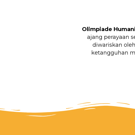
Olimpiade Humani
ajang perayaan s
diwariskan ole
ketangguhan me