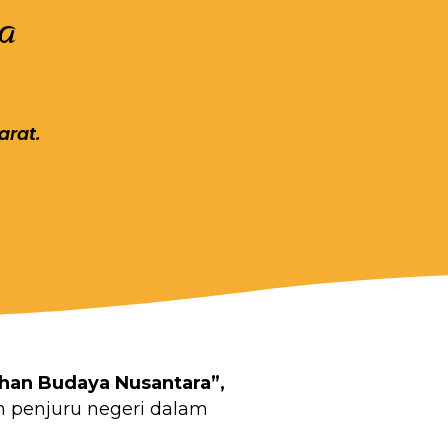
a
arat.
han Budaya Nusantara”,
h penjuru negeri dalam