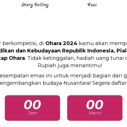
Story Telling
Esai
 berkompetisi, di
Ohara 2024
kamu akan mempere
ikan dan Kebudayaan Republik Indonesia,
Pia
tap Ohara
. Tidak ketinggalan, hadiah uang tunai
Rupiah juga menantimu!
esempatan emas ini untuk menjadi bagian dari g
engembangkan budaya Nusantara! Segera daftar
00
00
Jam
Menit