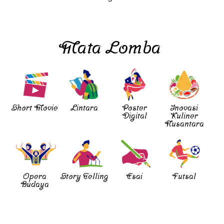
Mata Lomba
Short Movie
Lintara
Poster
Inovasi
Digital
Kuliner
Nusantara
Opera
Story Telling
Esai
Futsal
Budaya