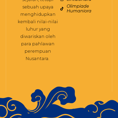
Olimpiade
sebuah upaya
Humaniora
menghidupkan
kembali nilai-nilai
luhur yang
diwariskan oleh
para pahlawan
perempuan
Nusantara.