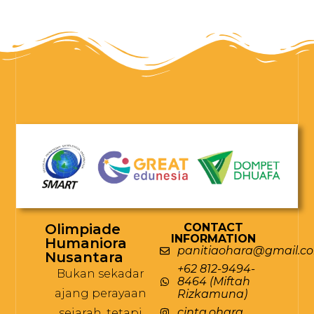
Olimpiade
CONTACT
INFORMATION
Humaniora
panitiaohara@gmail.c
Nusantara
+62 812-9494-
Bukan sekadar
8464 (Miftah
ajang perayaan
Rizkamuna)
cinta.ohara
sejarah, tetapi