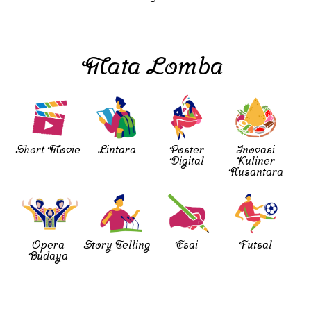
Mata Lomba
Short Movie
Lintara
Poster
Inovasi
Digital
Kuliner
Nusantara
Opera
Story Telling
Esai
Futsal
Budaya