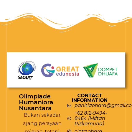
Olimpiade
CONTACT
INFORMATION
Humaniora
panitiaohara@gmail.c
Nusantara
+62 812-9494-
Bukan sekadar
8464 (Miftah
ajang perayaan
Rizkamuna)
cinta.ohara
sejarah, tetapi