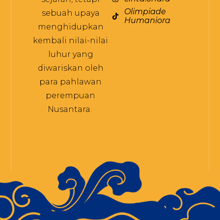
Olimpiade
sebuah upaya
Humaniora
menghidupkan
kembali nilai-nilai
luhur yang
diwariskan oleh
para pahlawan
perempuan
Nusantara.