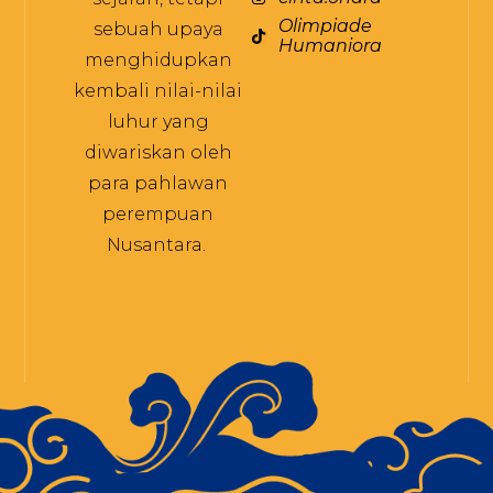
Olimpiade
sebuah upaya
Humaniora
menghidupkan
kembali nilai-nilai
luhur yang
diwariskan oleh
para pahlawan
perempuan
Nusantara.