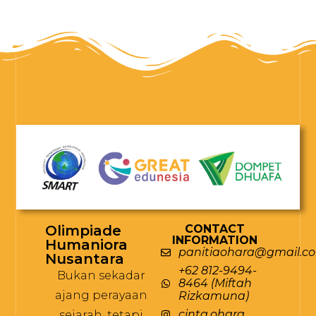
Olimpiade
CONTACT
INFORMATION
Humaniora
panitiaohara@gmail.c
Nusantara
+62 812-9494-
Bukan sekadar
8464 (Miftah
ajang perayaan
Rizkamuna)
cinta.ohara
sejarah, tetapi