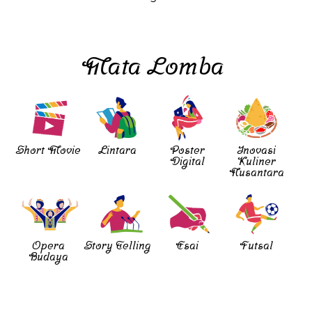
Mata Lomba
Short Movie
Lintara
Poster
Inovasi
Digital
Kuliner
Nusantara
Opera
Story Telling
Esai
Futsal
Budaya