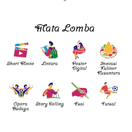
Mata Lomba
Short Movie
Lintara
Poster
Inovasi
Digital
Kuliner
Nusantara
Opera
Story Telling
Esai
Futsal
Budaya