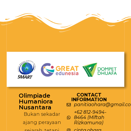
Olimpiade
CONTACT
INFORMATION
Humaniora
panitiaohara@gmail.c
Nusantara
+62 812-9494-
Bukan sekadar
8464 (Miftah
ajang perayaan
Rizkamuna)
cinta.ohara
sejarah, tetapi