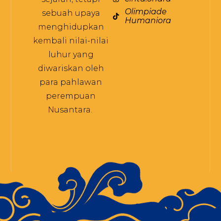
Olimpiade
sebuah upaya
Humaniora
menghidupkan
kembali nilai-nilai
luhur yang
diwariskan oleh
para pahlawan
perempuan
Nusantara.