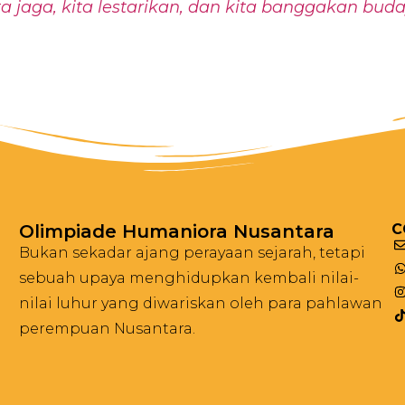
a jaga, kita lestarikan, dan kita banggakan bud
Olimpiade Humaniora Nusantara
C
Bukan sekadar ajang perayaan sejarah, tetapi
sebuah upaya menghidupkan kembali nilai-
nilai luhur yang diwariskan oleh para pahlawan
perempuan Nusantara.