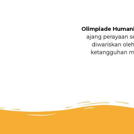
Olimpiade Humani
ajang perayaan s
diwariskan ole
ketangguhan me