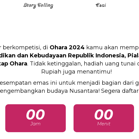
Story Telling
Esai
 berkompetisi, di
Ohara 2024
kamu akan mempere
ikan dan Kebudayaan Republik Indonesia,
Pia
tap Ohara
. Tidak ketinggalan, hadiah uang tunai
Rupiah juga menantimu!
esempatan emas ini untuk menjadi bagian dari g
engembangkan budaya Nusantara! Segera daftar
00
00
Jam
Menit