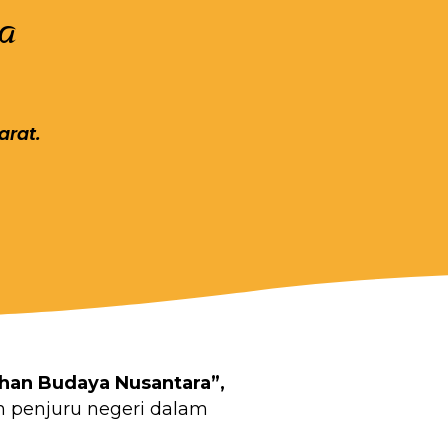
a
arat.
han Budaya Nusantara”,
h penjuru negeri dalam