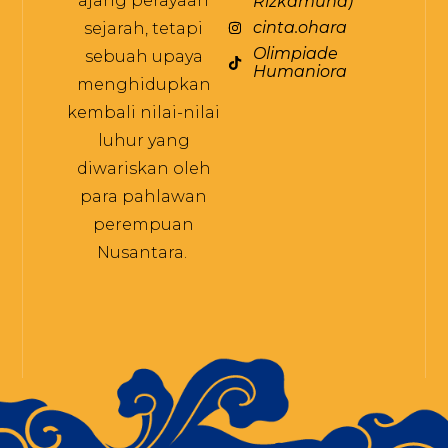
ajang perayaan
Rizkamuna)
cinta.ohara
sejarah, tetapi
Olimpiade
sebuah upaya
Humaniora
menghidupkan
kembali nilai-nilai
luhur yang
diwariskan oleh
para pahlawan
perempuan
Nusantara.