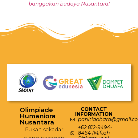
banggakan budaya Nusantara!
Olimpiade
CONTACT
INFORMATION
Humaniora
panitiaohara@gmail.c
Nusantara
+62 812-9494-
Bukan sekadar
8464 (Miftah