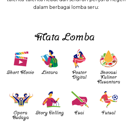
dalam berbagai lomba seru:
Mata Lomba
Short Movie
Lintara
Poster
Inovasi
Digital
Kuliner
Nusantara
Opera
Story Telling
Esai
Futsal
Budaya