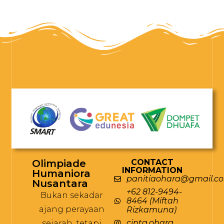
Olimpiade
CONTACT
INFORMATION
Humaniora
panitiaohara@gmail.c
Nusantara
+62 812-9494-
Bukan sekadar
8464 (Miftah
ajang perayaan
Rizkamuna)
cinta.ohara
sejarah, tetapi