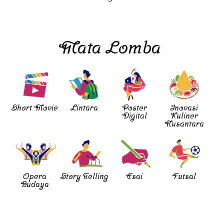
Mata Lomba
Short Movie
Lintara
Poster
Inovasi
Digital
Kuliner
Nusantara
Opera
Story Telling
Esai
Futsal
Budaya