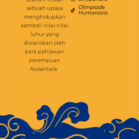
Olimpiade
sebuah upaya
Humaniora
menghidupkan
kembali nilai-nilai
luhur yang
diwariskan oleh
para pahlawan
perempuan
Nusantara.