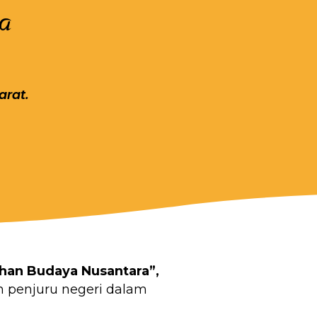
a
arat.
han Budaya Nusantara”,
h penjuru negeri dalam