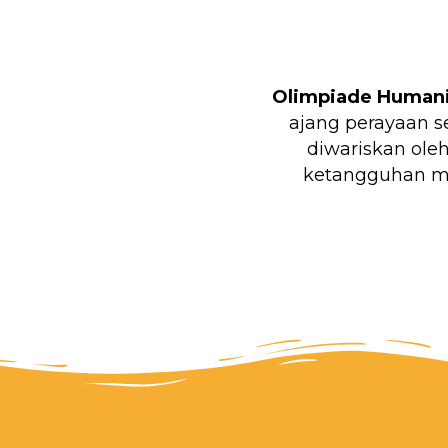
Olimpiade Humani
ajang perayaan s
diwariskan ole
ketangguhan me