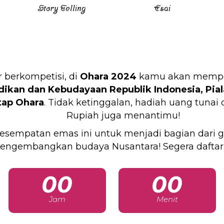
Story Telling
Esai
 berkompetisi, di
Ohara 2024
kamu akan mempere
ikan dan Kebudayaan Republik Indonesia,
Pia
tap Ohara
. Tidak ketinggalan, hadiah uang tunai
Rupiah juga menantimu!
esempatan emas ini untuk menjadi bagian dari g
engembangkan budaya Nusantara! Segera daftar
00
00
Jam
Menit