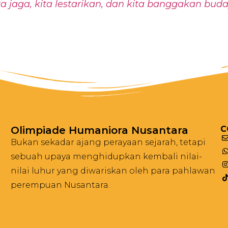
a jaga, kita lestarikan, dan kita banggakan bud
Olimpiade Humaniora Nusantara
C
Bukan sekadar ajang perayaan sejarah, tetapi
sebuah upaya menghidupkan kembali nilai-
nilai luhur yang diwariskan oleh para pahlawan
perempuan Nusantara.