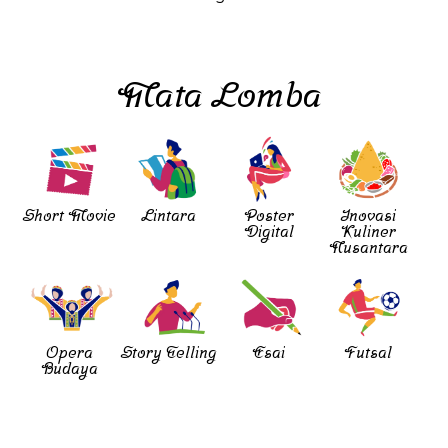
Mata Lomba
Short Movie
Lintara
Poster
Inovasi
Digital
Kuliner
Nusantara
Opera
Story Telling
Esai
Futsal
Budaya