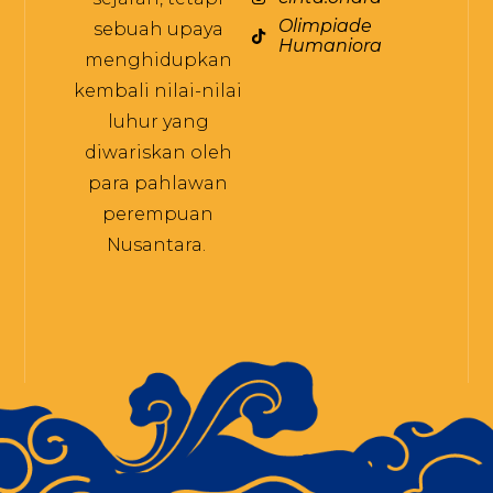
Olimpiade
sebuah upaya
Humaniora
menghidupkan
kembali nilai-nilai
luhur yang
diwariskan oleh
para pahlawan
perempuan
Nusantara.