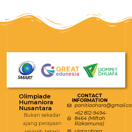
Olimpiade
CONTACT
INFORMATION
Humaniora
panitiaohara@gmail.c
Nusantara
+62 812-9494-
Bukan sekadar
8464 (Miftah
ajang perayaan
Rizkamuna)
cinta.ohara
sejarah, tetapi