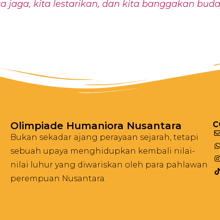
a jaga, kita lestarikan, dan kita banggakan bud
Olimpiade Humaniora Nusantara
C
Bukan sekadar ajang perayaan sejarah, tetapi
sebuah upaya menghidupkan kembali nilai-
nilai luhur yang diwariskan oleh para pahlawan
perempuan Nusantara.