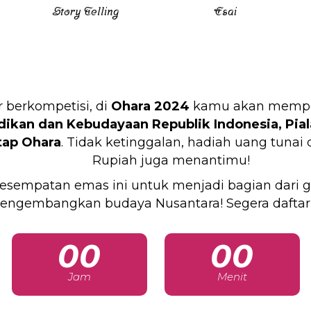
Story Telling
Esai
 berkompetisi, di
Ohara 2024
kamu akan mempere
ikan dan Kebudayaan Republik Indonesia,
Pia
tap Ohara
. Tidak ketinggalan, hadiah uang tunai
Rupiah juga menantimu!
esempatan emas ini untuk menjadi bagian dari g
engembangkan budaya Nusantara! Segera daftar
00
00
Jam
Menit