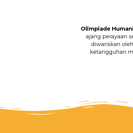
Olimpiade Humani
ajang perayaan s
diwariskan ole
ketangguhan me