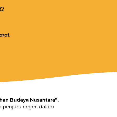
a
arat.
han Budaya Nusantara”,
h penjuru negeri dalam