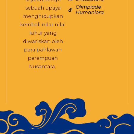
Olimpiade
sebuah upaya
Humaniora
menghidupkan
kembali nilai-nilai
luhur yang
diwariskan oleh
para pahlawan
perempuan
Nusantara.