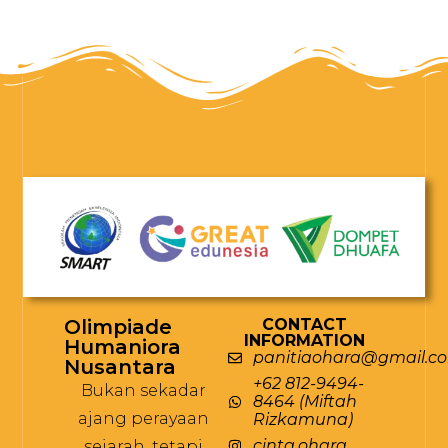
Olimpiade
CONTACT
INFORMATION
Humaniora
panitiaohara@gmail.c
Nusantara
+62 812-9494-
Bukan sekadar
8464 (Miftah
ajang perayaan
Rizkamuna)
cinta.ohara
sejarah, tetapi