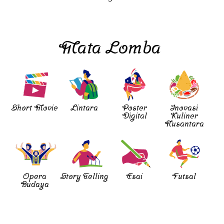
Mata Lomba
Short Movie
Lintara
Poster
Inovasi
Digital
Kuliner
Nusantara
Opera
Story Telling
Esai
Futsal
Budaya