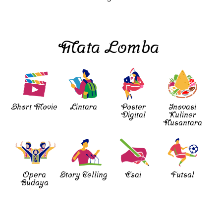
Mata Lomba
Short Movie
Lintara
Poster
Inovasi
Digital
Kuliner
Nusantara
Opera
Story Telling
Esai
Futsal
Budaya