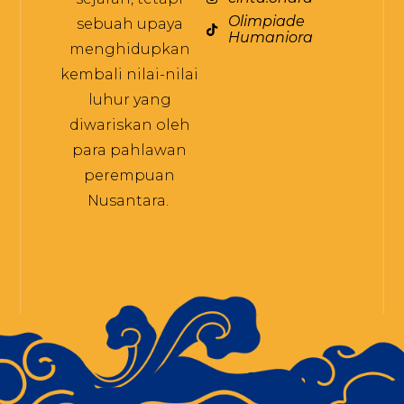
Olimpiade
sebuah upaya
Humaniora
menghidupkan
kembali nilai-nilai
luhur yang
diwariskan oleh
para pahlawan
perempuan
Nusantara.