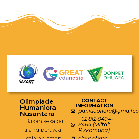
Olimpiade
CONTACT
INFORMATION
Humaniora
panitiaohara@gmail.c
Nusantara
+62 812-9494-
Bukan sekadar
8464 (Miftah
ajang perayaan
Rizkamuna)
cinta.ohara
sejarah, tetapi