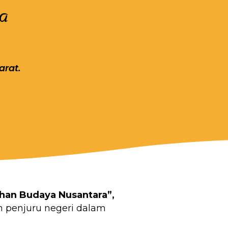
a
arat.
han Budaya Nusantara”,
h penjuru negeri dalam