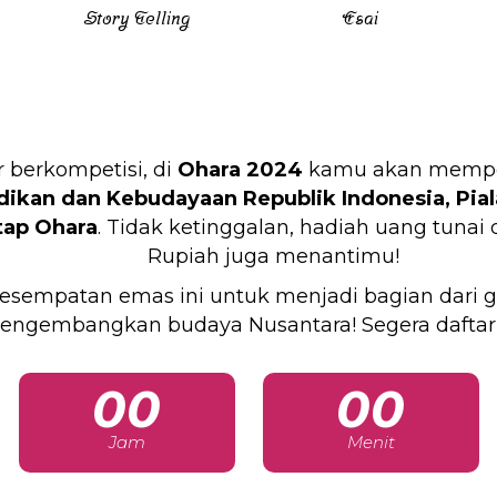
Story Telling
Esai
 berkompetisi, di
Ohara 2024
kamu akan mempere
ikan dan Kebudayaan Republik Indonesia,
Pia
tap Ohara
. Tidak ketinggalan, hadiah uang tunai
Rupiah juga menantimu!
esempatan emas ini untuk menjadi bagian dari g
engembangkan budaya Nusantara! Segera daftar
00
00
Jam
Menit