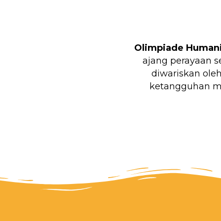
Olimpiade Humani
ajang perayaan s
diwariskan ole
ketangguhan me