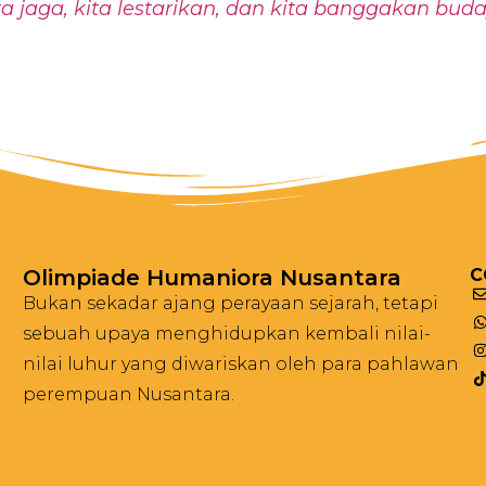
a jaga, kita lestarikan, dan kita banggakan bud
Olimpiade Humaniora Nusantara
C
Bukan sekadar ajang perayaan sejarah, tetapi
sebuah upaya menghidupkan kembali nilai-
nilai luhur yang diwariskan oleh para pahlawan
perempuan Nusantara.