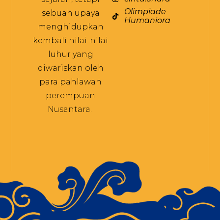
Olimpiade
sebuah upaya
Humaniora
menghidupkan
kembali nilai-nilai
luhur yang
diwariskan oleh
para pahlawan
perempuan
Nusantara.