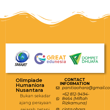
Olimpiade
CONTACT
INFORMATION
Humaniora
panitiaohara@gmail.c
Nusantara
+62 812-9494-
Bukan sekadar
8464 (Miftah
ajang perayaan
Rizkamuna)
cinta.ohara
sejarah, tetapi