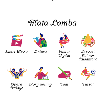
Mata Lomba
Short Movie
Lintara
Poster
Inovasi
Digital
Kuliner
Nusantara
Opera
Story Telling
Esai
Futsal
Budaya