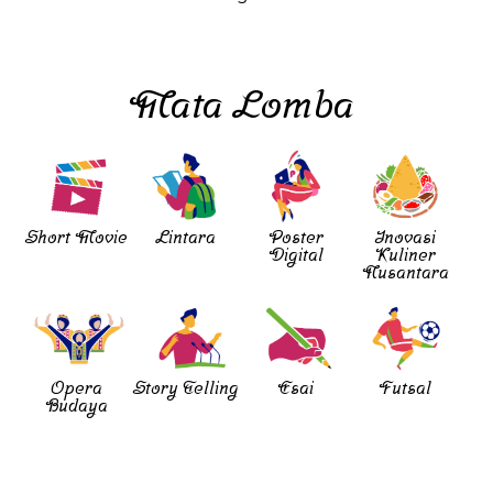
Mata Lomba
Short Movie
Lintara
Poster
Inovasi
Digital
Kuliner
Nusantara
Opera
Story Telling
Esai
Futsal
Budaya