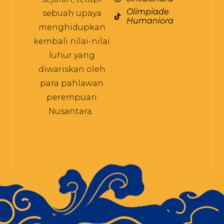
Olimpiade
sebuah upaya
Humaniora
menghidupkan
kembali nilai-nilai
luhur yang
diwariskan oleh
para pahlawan
perempuan
Nusantara.