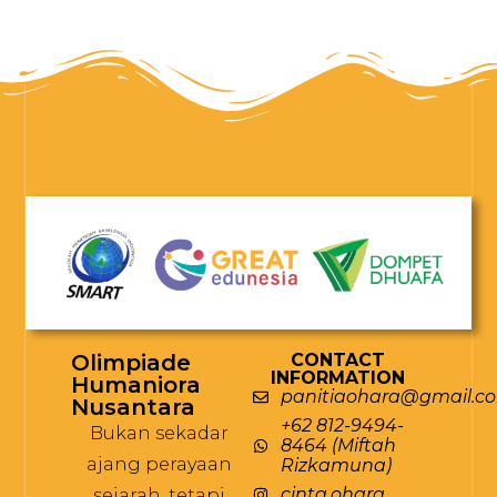
Olimpiade
CONTACT
INFORMATION
Humaniora
panitiaohara@gmail.c
Nusantara
+62 812-9494-
Bukan sekadar
8464 (Miftah
ajang perayaan
Rizkamuna)
cinta.ohara
sejarah, tetapi