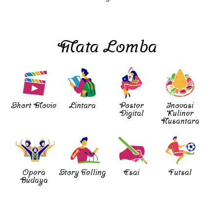
Mata Lomba
Short Movie
Lintara
Poster
Inovasi
Digital
Kuliner
Nusantara
Opera
Story Telling
Esai
Futsal
Budaya