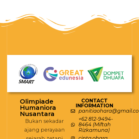
Olimpiade
CONTACT
INFORMATION
Humaniora
panitiaohara@gmail.c
Nusantara
+62 812-9494-
Bukan sekadar
8464 (Miftah
ajang perayaan
Rizkamuna)
cinta.ohara
sejarah, tetapi