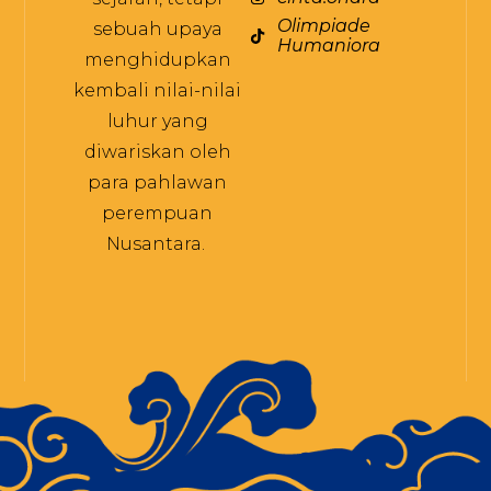
Olimpiade
sebuah upaya
Humaniora
menghidupkan
kembali nilai-nilai
luhur yang
diwariskan oleh
para pahlawan
perempuan
Nusantara.