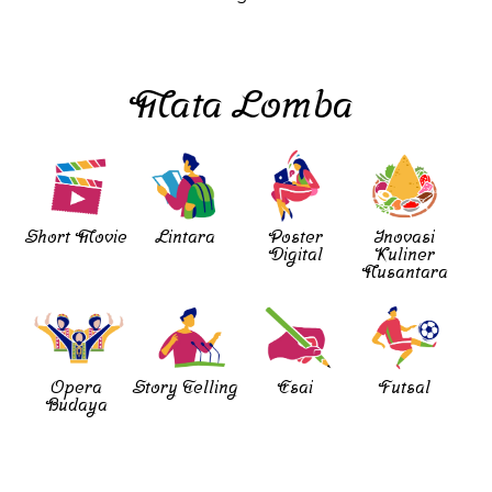
Mata Lomba
Short Movie
Lintara
Poster
Inovasi
Digital
Kuliner
Nusantara
Opera
Story Telling
Esai
Futsal
Budaya