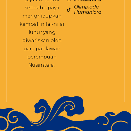
Olimpiade
sebuah upaya
Humaniora
menghidupkan
kembali nilai-nilai
luhur yang
diwariskan oleh
para pahlawan
perempuan
Nusantara.