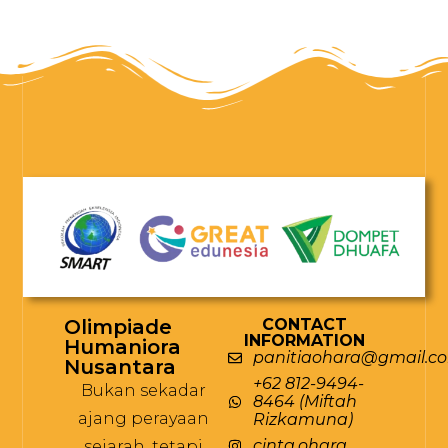
Olimpiade
CONTACT
INFORMATION
Humaniora
panitiaohara@gmail.c
Nusantara
+62 812-9494-
Bukan sekadar
8464 (Miftah
ajang perayaan
Rizkamuna)
cinta.ohara
sejarah, tetapi