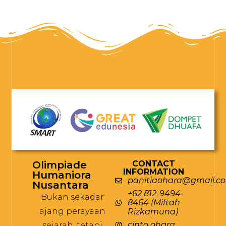
Olimpiade
CONTACT
INFORMATION
Humaniora
panitiaohara@gmail.c
Nusantara
+62 812-9494-
Bukan sekadar
8464 (Miftah
ajang perayaan
Rizkamuna)
cinta.ohara
sejarah, tetapi