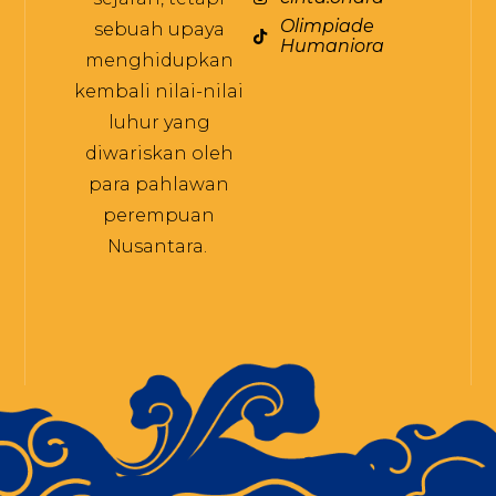
Olimpiade
sebuah upaya
Humaniora
menghidupkan
kembali nilai-nilai
luhur yang
diwariskan oleh
para pahlawan
perempuan
Nusantara.