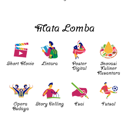
Mata Lomba
Short Movie
Lintara
Poster
Inovasi
Digital
Kuliner
Nusantara
Opera
Story Telling
Esai
Futsal
Budaya