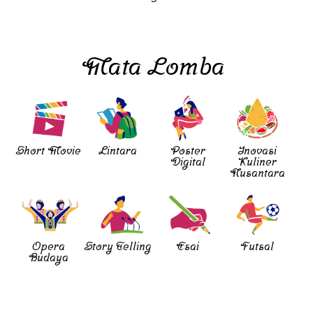
Mata Lomba
Short Movie
Lintara
Poster
Inovasi
Digital
Kuliner
Nusantara
Opera
Story Telling
Esai
Futsal
Budaya