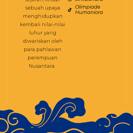
Olimpiade
sebuah upaya
Humaniora
menghidupkan
kembali nilai-nilai
luhur yang
diwariskan oleh
para pahlawan
perempuan
Nusantara.