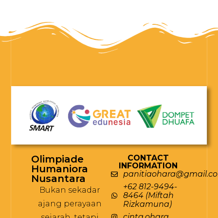
Olimpiade
CONTACT
INFORMATION
Humaniora
panitiaohara@gmail.c
Nusantara
+62 812-9494-
Bukan sekadar
8464 (Miftah
ajang perayaan
Rizkamuna)
cinta.ohara
sejarah, tetapi