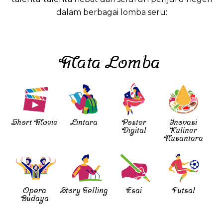
dalam berbagai lomba seru:
Mata Lomba
Short Movie
Lintara
Poster
Inovasi
Digital
Kuliner
Nusantara
Opera
Story Telling
Esai
Futsal
Budaya