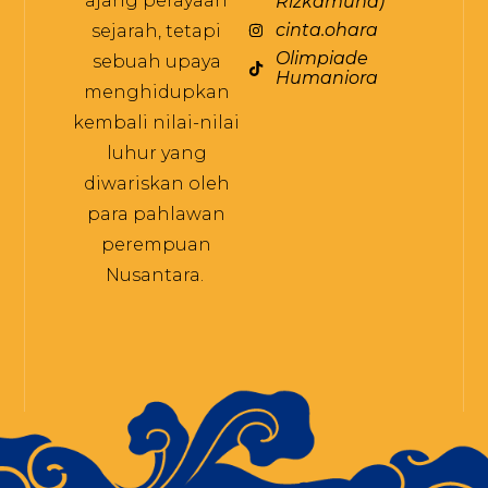
ajang perayaan
Rizkamuna)
cinta.ohara
sejarah, tetapi
Olimpiade
sebuah upaya
Humaniora
menghidupkan
kembali nilai-nilai
luhur yang
diwariskan oleh
para pahlawan
perempuan
Nusantara.