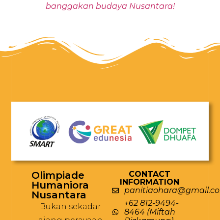
banggakan budaya Nusantara!
Olimpiade
CONTACT
INFORMATION
Humaniora
panitiaohara@gmail.c
Nusantara
+62 812-9494-
Bukan sekadar
8464 (Miftah