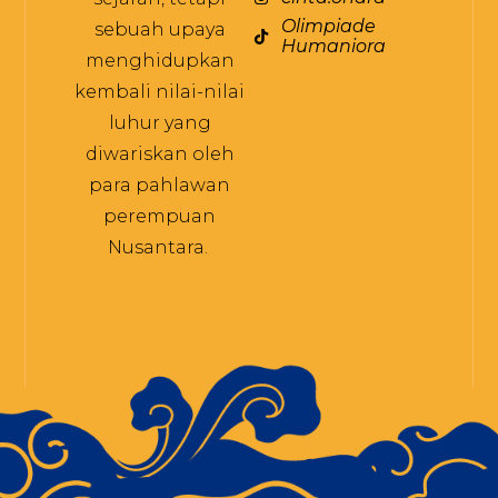
Olimpiade
sebuah upaya
Humaniora
menghidupkan
kembali nilai-nilai
luhur yang
diwariskan oleh
para pahlawan
perempuan
Nusantara.