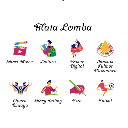
Mata Lomba
Short Movie
Lintara
Poster
Inovasi
Digital
Kuliner
Nusantara
Opera
Story Telling
Esai
Futsal
Budaya