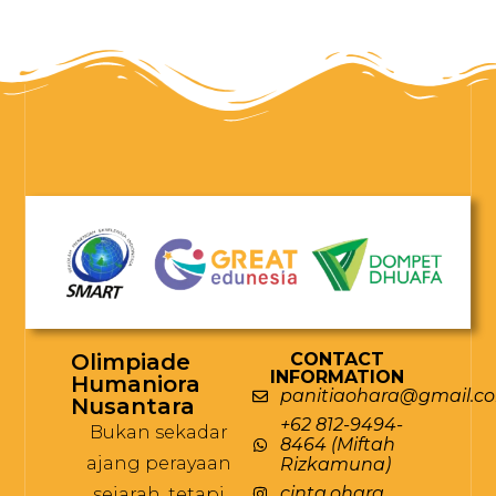
Olimpiade
CONTACT
INFORMATION
Humaniora
panitiaohara@gmail.c
Nusantara
+62 812-9494-
Bukan sekadar
8464 (Miftah
ajang perayaan
Rizkamuna)
cinta.ohara
sejarah, tetapi