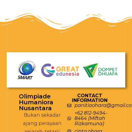
Olimpiade
CONTACT
INFORMATION
Humaniora
panitiaohara@gmail.c
Nusantara
+62 812-9494-
Bukan sekadar
8464 (Miftah
ajang perayaan
Rizkamuna)
cinta.ohara
sejarah, tetapi