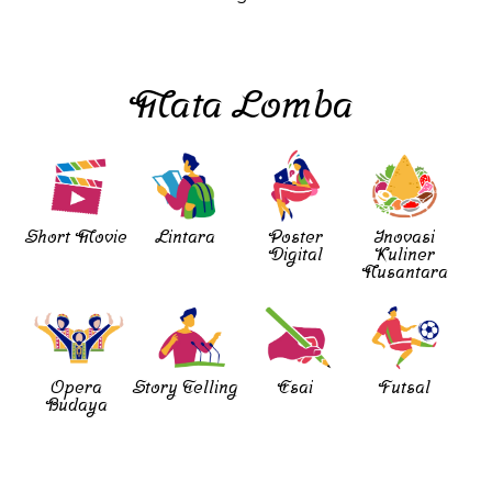
Mata Lomba
Short Movie
Lintara
Poster
Inovasi
Digital
Kuliner
Nusantara
Opera
Story Telling
Esai
Futsal
Budaya