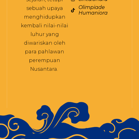
Olimpiade
sebuah upaya
Humaniora
menghidupkan
kembali nilai-nilai
luhur yang
diwariskan oleh
para pahlawan
perempuan
Nusantara.