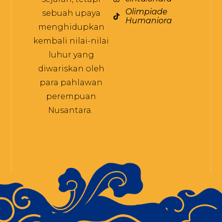
Olimpiade
sebuah upaya
Humaniora
menghidupkan
kembali nilai-nilai
luhur yang
diwariskan oleh
para pahlawan
perempuan
Nusantara.