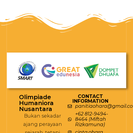
Olimpiade
CONTACT
INFORMATION
Humaniora
panitiaohara@gmail.c
Nusantara
+62 812-9494-
Bukan sekadar
8464 (Miftah
ajang perayaan
Rizkamuna)
cinta.ohara
sejarah, tetapi