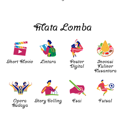
Mata Lomba
Short Movie
Lintara
Poster
Inovasi
Digital
Kuliner
Nusantara
Opera
Story Telling
Esai
Futsal
Budaya