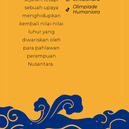
Olimpiade
sebuah upaya
Humaniora
menghidupkan
kembali nilai-nilai
luhur yang
diwariskan oleh
para pahlawan
perempuan
Nusantara.