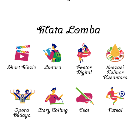
Mata Lomba
Short Movie
Lintara
Poster
Inovasi
Digital
Kuliner
Nusantara
Opera
Story Telling
Esai
Futsal
Budaya