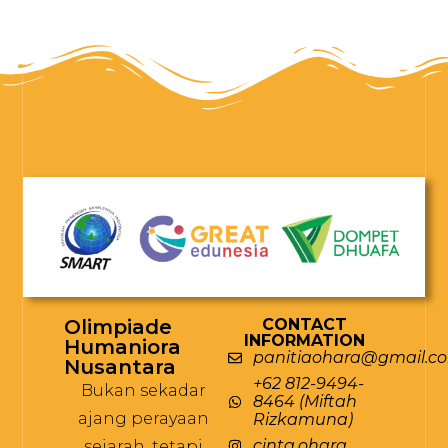
Olimpiade
CONTACT
INFORMATION
Humaniora
panitiaohara@gmail.c
Nusantara
+62 812-9494-
Bukan sekadar
8464 (Miftah
ajang perayaan
Rizkamuna)
cinta.ohara
sejarah, tetapi