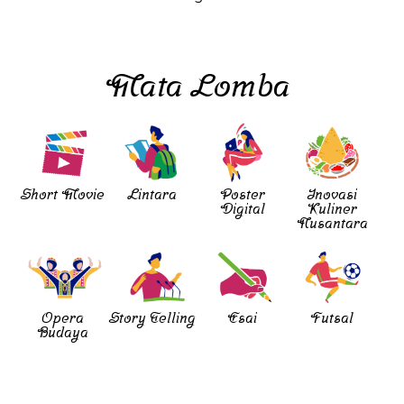
Mata Lomba
Short Movie
Lintara
Poster
Inovasi
Digital
Kuliner
Nusantara
Opera
Story Telling
Esai
Futsal
Budaya