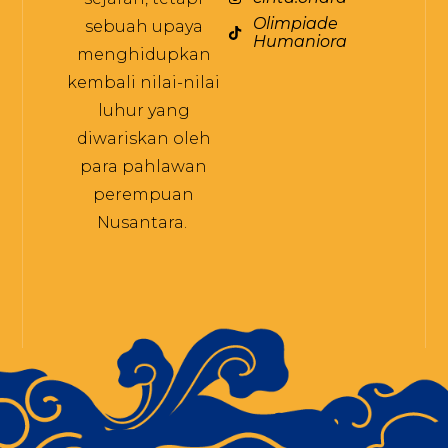
Olimpiade
sebuah upaya
Humaniora
menghidupkan
kembali nilai-nilai
luhur yang
diwariskan oleh
para pahlawan
perempuan
Nusantara.