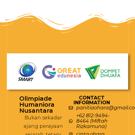
Olimpiade
CONTACT
INFORMATION
Humaniora
panitiaohara@gmail.c
Nusantara
+62 812-9494-
Bukan sekadar
8464 (Miftah
ajang perayaan
Rizkamuna)
cinta.ohara
sejarah, tetapi