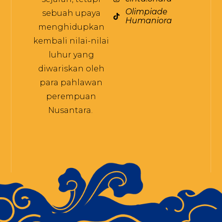
Olimpiade
sebuah upaya
Humaniora
menghidupkan
kembali nilai-nilai
luhur yang
diwariskan oleh
para pahlawan
perempuan
Nusantara.