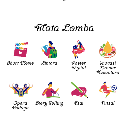
Mata Lomba
Short Movie
Lintara
Poster
Inovasi
Digital
Kuliner
Nusantara
Opera
Story Telling
Esai
Futsal
Budaya