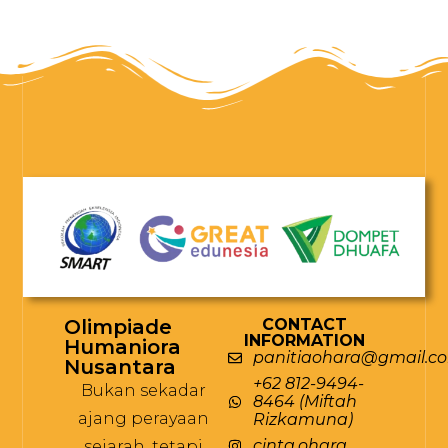
Olimpiade
CONTACT
INFORMATION
Humaniora
panitiaohara@gmail.c
Nusantara
+62 812-9494-
Bukan sekadar
8464 (Miftah
ajang perayaan
Rizkamuna)
cinta.ohara
sejarah, tetapi