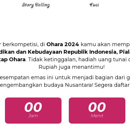
Story Telling
Esai
 berkompetisi, di
Ohara 2024
kamu akan mempere
ikan dan Kebudayaan Republik Indonesia,
Pia
tap Ohara
. Tidak ketinggalan, hadiah uang tunai
Rupiah juga menantimu!
esempatan emas ini untuk menjadi bagian dari g
engembangkan budaya Nusantara! Segera daftar
00
00
Jam
Menit