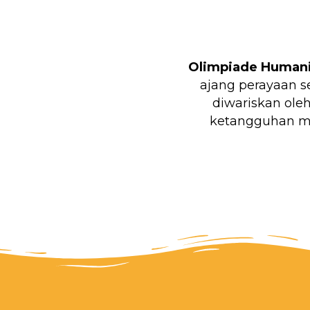
Olimpiade Humani
ajang perayaan s
diwariskan ole
ketangguhan me