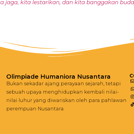
a jaga, kita lestarikan, dan kita banggakan bud
Olimpiade Humaniora Nusantara
C
Bukan sekadar ajang perayaan sejarah, tetapi
sebuah upaya menghidupkan kembali nilai-
nilai luhur yang diwariskan oleh para pahlawan
perempuan Nusantara.