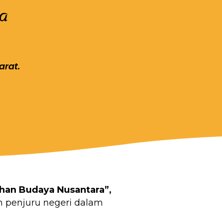
a
arat.
han Budaya Nusantara”,
h penjuru negeri dalam