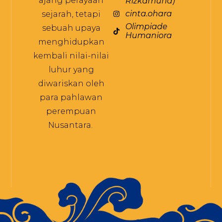
ajang perayaan
Rizkamuna)
cinta.ohara
sejarah, tetapi
Olimpiade
sebuah upaya
Humaniora
menghidupkan
kembali nilai-nilai
luhur yang
diwariskan oleh
para pahlawan
perempuan
Nusantara.