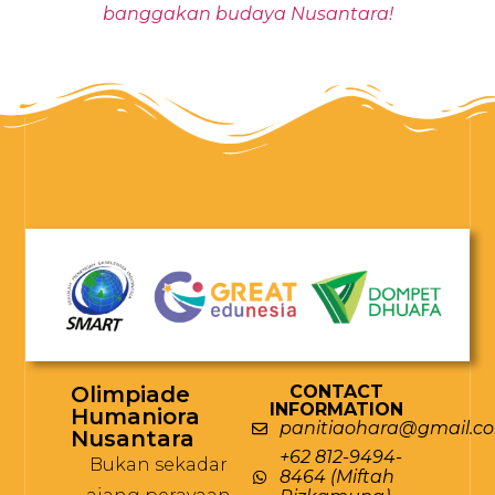
banggakan budaya Nusantara!
Olimpiade
CONTACT
INFORMATION
Humaniora
panitiaohara@gmail.c
Nusantara
+62 812-9494-
Bukan sekadar
8464 (Miftah