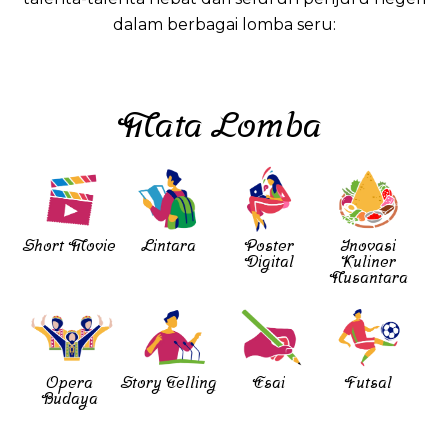
dalam berbagai lomba seru:
Mata Lomba
Short Movie
Lintara
Poster
Inovasi
Digital
Kuliner
Nusantara
Opera
Story Telling
Esai
Futsal
Budaya