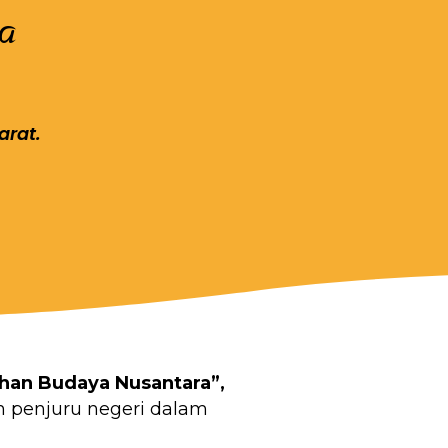
a
arat.
han Budaya Nusantara”,
h penjuru negeri dalam