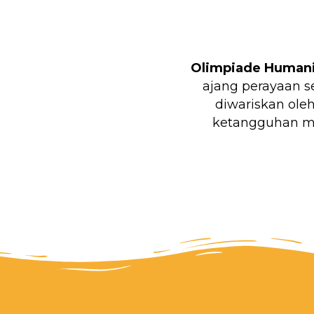
Olimpiade Humani
ajang perayaan s
diwariskan ole
ketangguhan me