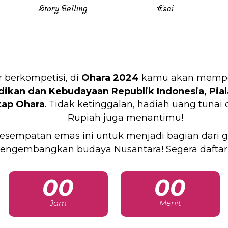
Story Telling
Esai
 berkompetisi, di
Ohara 2024
kamu akan mempere
ikan dan Kebudayaan Republik Indonesia,
Pia
tap Ohara
. Tidak ketinggalan, hadiah uang tunai
Rupiah juga menantimu!
esempatan emas ini untuk menjadi bagian dari g
engembangkan budaya Nusantara! Segera daftar
00
00
Jam
Menit