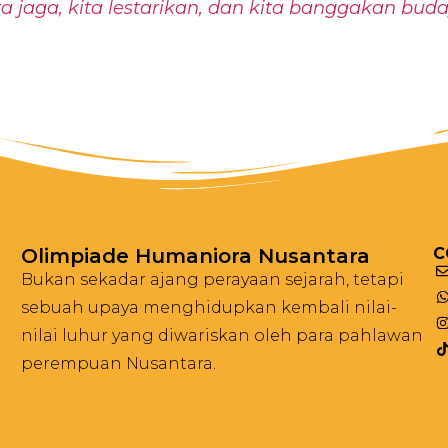
a jaga, kita lestarikan, dan kita banggakan bud
Olimpiade Humaniora Nusantara
C
Bukan sekadar ajang perayaan sejarah, tetapi
sebuah upaya menghidupkan kembali nilai-
nilai luhur yang diwariskan oleh para pahlawan
perempuan Nusantara.