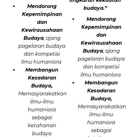
lingkaran
kekuatan
Mendorong
budaya.”
Kepemimpinan
Mendorong
dan
Kepemimpinan
Kewirausahaan
dan
Budaya
, ajang
Kewirausahaan
pagelaran budaya
Budaya
, ajang
dan kompetisi
pagelaran budaya
ilmu humaniora
dan kompetisi
Membangun
ilmu humaniora
Kesadaran
Membangun
Budaya,
Kesadaran
Memasyarakatkan
Budaya,
ilmu-ilmu
Memasyarakatkan
humaniora
ilmu-ilmu
sebagai
humaniora
ketahanan
sebagai
budaya