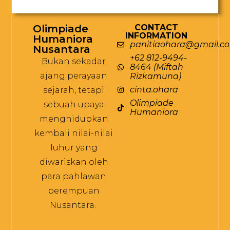
Olimpiade
CONTACT
INFORMATION
Humaniora
panitiaohara@gmail.c
Nusantara
+62 812-9494-
Bukan sekadar
8464 (Miftah
ajang perayaan
Rizkamuna)
cinta.ohara
sejarah, tetapi
Olimpiade
sebuah upaya
Humaniora
menghidupkan
kembali nilai-nilai
luhur yang
diwariskan oleh
para pahlawan
perempuan
Nusantara.