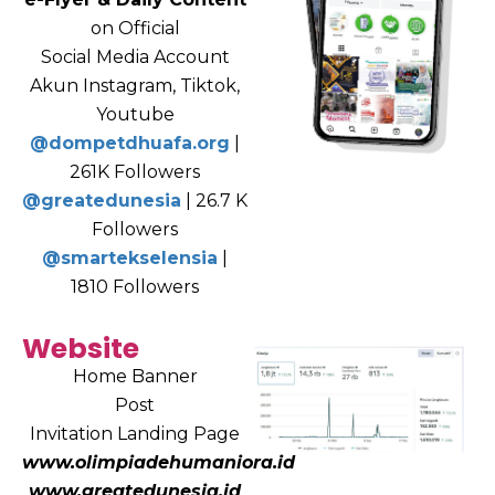
on Official
Social Media Account
Akun Instagram, Tiktok,
Youtube
@dompetdhuafa.org
|
261K Followers
@greatedunesia
| 26.7 K
Followers
@smartekselensia
|
1810 Followers
Website
Home Banner
Post
Invitation Landing Page
www.olimpiadehumaniora.id
www.greatedunesia.id