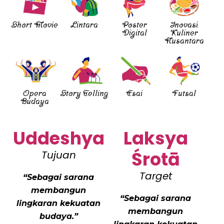
Short Movie
Lintara
Poster
Inovasi
Digital
Kuliner
Nusantara
Opera
Story Telling
Esai
Futsal
Budaya
Uddeshya
Laksya
Śrotā
Tujuan
Target
“Sebagai sarana
membangun
“Sebagai sarana
lingkaran
kekuatan
membangun
budaya.”