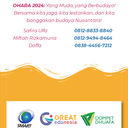
OHARA 2024:
Yang Muda, yang Berbudaya!
Bersama kita jaga, kita lestarikan, dan kita
banggakan budaya Nusantara!
Safira Ulfa
0812-8833-8840
Miftah Rizkamuna
0812-9494-8464
Daffa
0838-4456-7212