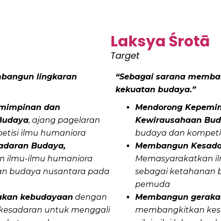
Laksya Śrotā
Target
bangun lingkaran
“Sebagai sarana memba
kekuatan budaya.”
mimpinan dan
Mendorong Kepemi
Budaya
, ajang pagelaran
Kewirausahaan Bu
etisi ilmu humaniora
budaya dan kompeti
daran Budaya,
Membangun Kesada
 ilmu-ilmu humaniora
Memasyarakatkan il
an budaya nusantara pada
sebagai ketahanan 
pemuda
kan kebudayaan
dengan
Membangun geraka
esadaran untuk menggali
membangkitkan kes