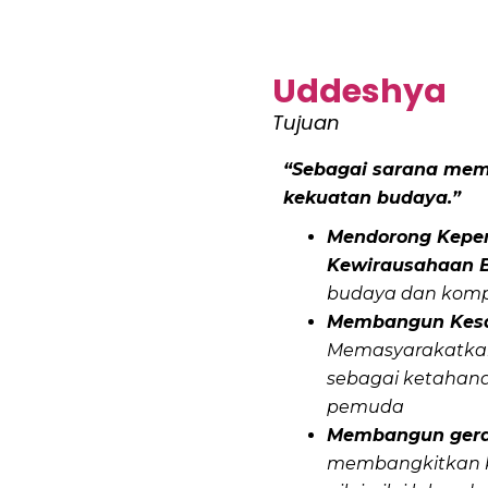
Uddeshya
Tujuan
“Sebagai sarana mem
kekuatan budaya.”
Mendorong Kepe
Kewirausahaan 
budaya dan komp
Membangun Kesa
Memasyarakatkan
sebagai ketahan
pemuda
Membangun gera
membangkitkan k