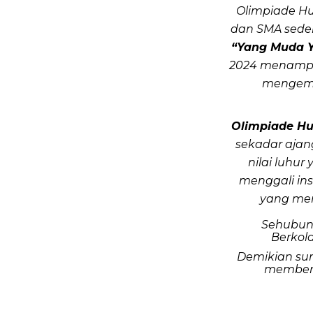
Olimpiade H
dan SMA sede
“Yang Muda Y
2024 menampi
mengemba
Olimpiade H
sekadar ajan
nilai luhu
menggali in
yang men
Sehubun
Berkol
Demikian su
members