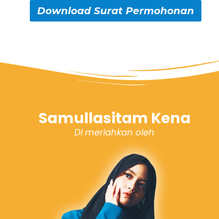
Download Surat Permohonan
Samullasitam Kena
Di meriahkan oleh