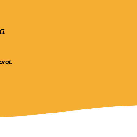
a
arat.