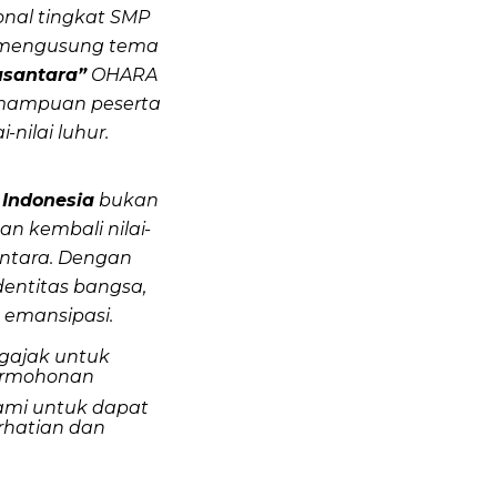
nal tingkat SMP
n mengusung tema
usantara”
OHARA
mampuan peserta
ilai luhur.
 Indonesia
bukan
n kembali nilai-
antara. Dengan
entitas bangsa,
 emansipasi.
gajak untuk
permohonan
ami untuk
dapat
rhatian dan