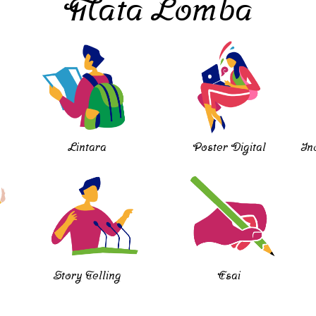
Mata Lomba
Lintara
Poster Digital
In
Story Telling
Esai