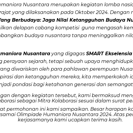
umaniora Nusantara merupakan kegiatan lomba nasio
rajat yang dilaksanakan pada Oktober 2024. Denga
ang Berbudaya: Jaga Nilai Ketangguhan Budaya N
lkan delapan cabang kompetisi guna mengasah ke
ngkan budaya nusantara tanpa meninggalkan nilai-n
umaniora Nusantara
yang digagas
SMART Ekselensia
g perayaan sejarah, tetapi sebuah upaya menghidupka
r yang diwariskan oleh para pahlawan perempuan Nus
spirasi dan ketangguhan mereka, kita memperkokoh id
jadi pondasi bagi ketahanan generasi dan semangat
gan dengan kegiatan tersebut, kami bermaksud men
aborasi sebagai Mitra Kolaborasi sesuai dalam surat 
rat permohonan ini kami sampaikan. Besar harapan k
amai Olimpiade Humaniora Nusantara 2024. Atas pe
kerjasamanya kami ucapkan terima kasih.