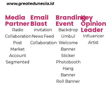
www.greatedunesia.id
Media
Email
Branding
Key
Partner
Blast
Event
Opinion
Leader
Radio
invitation
Backdrop
Influencer
Collaboration
News Feed
Umbul
Artist
Post
Collaboration
Welcome
Market
Banner
Account
Sticker
Segmented
Photobooth
Hang
Banner
Roll Banner