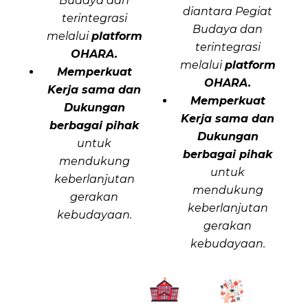
Budaya dan
diantara Pegiat
terintegrasi
Budaya dan
melalui
platform
terintegrasi
OHARA.
melalui
platform
Memperkuat
OHARA.
Kerja sama dan
Memperkuat
Dukungan
Kerja sama dan
berbagai pihak
Dukungan
untuk
berbagai pihak
mendukung
untuk
keberlanjutan
mendukung
gerakan
keberlanjutan
kebudayaan.
gerakan
kebudayaan.