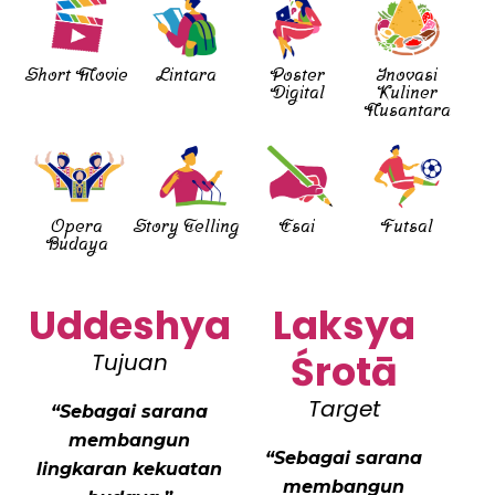
Short Movie
Lintara
Poster
Inovasi
Digital
Kuliner
Nusantara
Opera
Story Telling
Esai
Futsal
Budaya
Uddeshya
Laksya
Śrotā
Tujuan
Target
“Sebagai sarana
membangun
“Sebagai sarana
lingkaran
kekuatan
membangun