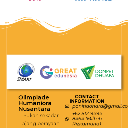
Olimpiade
CONTACT
INFORMATION
Humaniora
panitiaohara@gmail.c
Nusantara
+62 812-9494-
Bukan sekadar
8464 (Miftah
ajang perayaan
Rizkamuna)