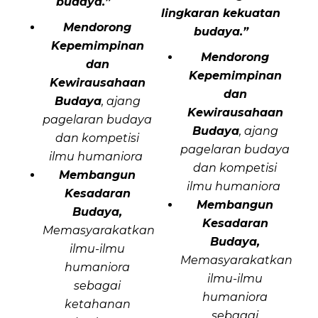
budaya.”
lingkaran
kekuatan
Mendorong
budaya.”
Kepemimpinan
Mendorong
dan
Kepemimpinan
Kewirausahaan
dan
Budaya
, ajang
Kewirausahaan
pagelaran budaya
Budaya
, ajang
dan kompetisi
pagelaran budaya
ilmu humaniora
dan kompetisi
Membangun
ilmu humaniora
Kesadaran
Membangun
Budaya,
Kesadaran
Memasyarakatkan
Budaya,
ilmu-ilmu
Memasyarakatkan
humaniora
ilmu-ilmu
sebagai
humaniora
ketahanan
sebagai