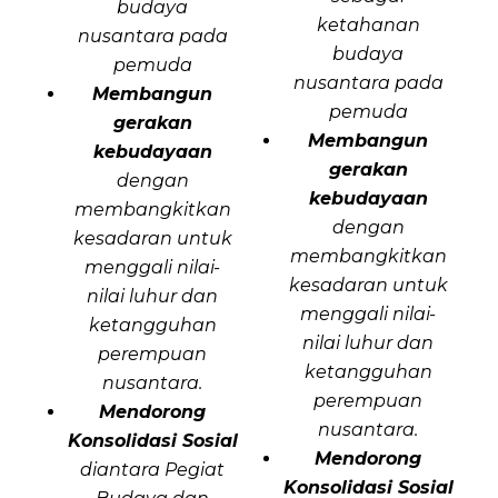
budaya
ketahanan
nusantara pada
budaya
pemuda
nusantara pada
Membangun
pemuda
gerakan
Membangun
kebudayaan
gerakan
dengan
kebudayaan
membangkitkan
dengan
kesadaran untuk
membangkitkan
menggali nilai-
kesadaran untuk
nilai luhur dan
menggali nilai-
ketangguhan
nilai luhur dan
perempuan
ketangguhan
nusantara.
perempuan
Mendorong
nusantara.
Konsolidasi Sosial
Mendorong
diantara Pegiat
Konsolidasi Sosial