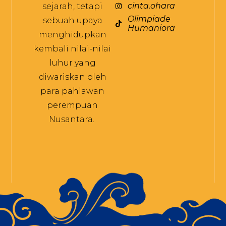
cinta.ohara
sejarah, tetapi
Olimpiade
sebuah upaya
Humaniora
menghidupkan
kembali nilai-nilai
luhur yang
diwariskan oleh
para pahlawan
perempuan
Nusantara.