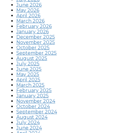
June 2026
May 2026
April 2026
March 2026
February 2026
January 2026
December 2025
November 2025
October 2025
September 2025
August 2025
July 2025
June 2025
May 2025
April 2025
March 2025
February 2025
January 2025
November 2024
October 2024
September 2024
August 2024
July 2024
June 2024