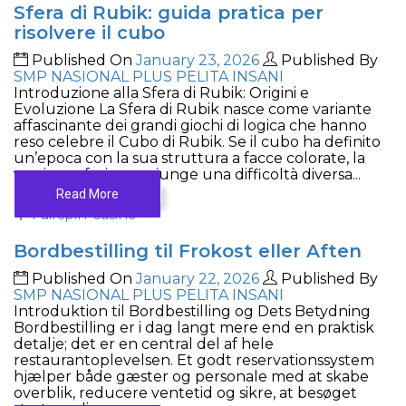
Sfera di Rubik: guida pratica per
risolvere il cubo
Published On
January 23, 2026
Published By
SMP NASIONAL PLUS PELITA INSANI
Introduzione alla Sfera di Rubik: Origini e
Evoluzione La Sfera di Rubik nasce come variante
affascinante dei grandi giochi di logica che hanno
reso celebre il Cubo di Rubik. Se il cubo ha definito
un’epoca con la sua struttura a facce colorate, la
versione sferica aggiunge una difficoltà diversa...
Read More
Fairspin-casino
Bordbestilling til Frokost eller Aften
Published On
January 22, 2026
Published By
SMP NASIONAL PLUS PELITA INSANI
Introduktion til Bordbestilling og Dets Betydning
Bordbestilling er i dag langt mere end en praktisk
detalje; det er en central del af hele
restaurantoplevelsen. Et godt reservationssystem
hjælper både gæster og personale med at skabe
overblik, reducere ventetid og sikre, at besøget