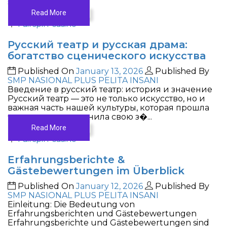
starter roli...
Read More
Fairspin-casino
Русский театр и русская драма:
богатство сценического искусства
Published On
January 13, 2026
Published By
SMP NASIONAL PLUS PELITA INSANI
Введение в русский театр: история и значение
Русский театр — это не только искусство, но и
важная часть нашей культуры, которая прошла
через века и сохранила свою з�...
Read More
Fairspin-casino
Erfahrungsberichte &
Gästebewertungen im Überblick
Published On
January 12, 2026
Published By
SMP NASIONAL PLUS PELITA INSANI
Einleitung: Die Bedeutung von
Erfahrungsberichten und Gästebewertungen
Erfahrungsberichte und Gästebewertungen sind